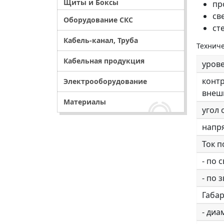
Щиты и Боксы
пр
св
Оборудование СКС
ст
Кабель-канал, Труба
Технич
Кабельная продукция
урове
конт
Электрооборудование
внеш
Материалы
угол
напр
Ток п
- по 
- по 
Габа
- диа