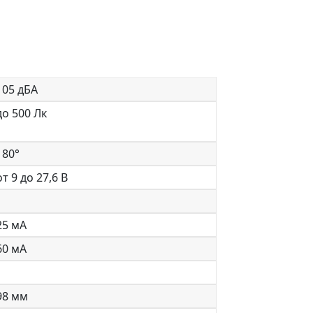
105 дБА
до 500 Лк
180°
от 9 до 27,6 В
25 мА
60 мА
98 мм