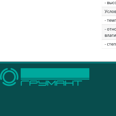
- выс
Услов
- тем
- отн
влаги
- ст