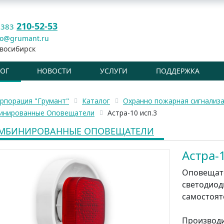
210-52-53
 383
fo@grumant.ru
восибирск
ЛОГ
НОВОСТИ
УСЛУГИ
ПОДДЕРЖКА
рпорация "Грумант"
Каталог
Охранно пожарная сигнализ
инированные Оповещатели
Астра-10 исп.3
МБИНИРОВАННЫЕ ОПОВЕЩАТЕЛИ
Астра-
Оповещате
светодиоды
самостояте
Производ