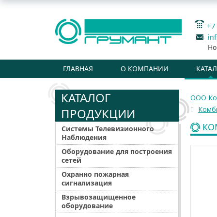
+7
in
Но
ГЛАВНАЯ
О КОМПАНИИ
КАТА
КАТАЛОГ
ООО Ко
Комб
ПРОДУКЦИИ
КО
Системы Телевизионного
Наблюдения
Оборудование для построения
сетей
Охранно пожарная
сигнализация
Взрывозащищенное
оборудование