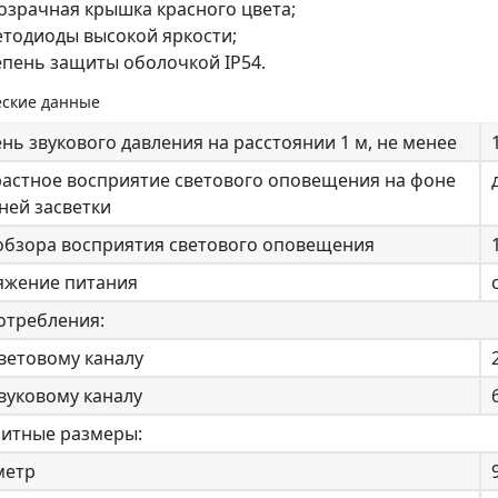
озрачная крышка красного цвета;
етодиоды высокой яркости;
епень защиты оболочкой IP54.
еские данные
нь звукового давления на расстоянии 1 м, не менее
растное восприятие светового оповещения на фоне
ней засветки
 обзора восприятия светового оповещения
яжение питания
отребления:
световому каналу
звуковому каналу
ритные размеры:
метр