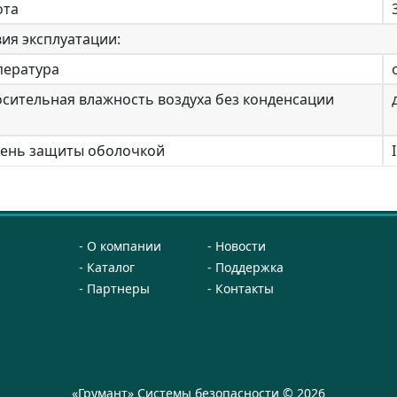
ота
ия эксплуатации:
пература
осительная влажность воздуха без конденсации
епень защиты оболочкой
О компании
Новости
Каталог
Поддержка
Партнеры
Контакты
«Грумант» Системы безопасности © 2026