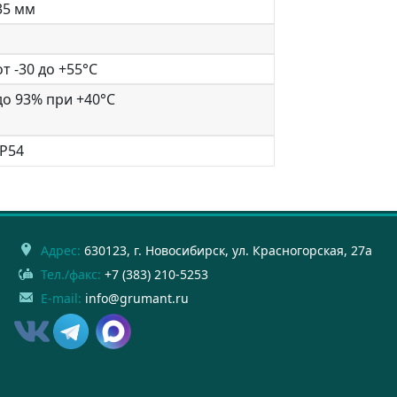
35 мм
от -30 до +55°С
до 93% при +40°С
IP54
Адрес:
630123
, г.
Новосибирск
,
ул. Красногорская, 27а
Тел./факс:
+7 (383) 210-5253
E-mail:
info@grumant.ru