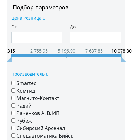
Подбор параметров
Цена Розница
От
До
315
2 755.95
5 196.90
7 637.85
10 078.80
Производитель
Smartec
Комтид
Магнито-Контакт
Радий
Раченков А. В. ИП
Рубеж
Сибирский Арсенал
Спецавтоматика Бийск