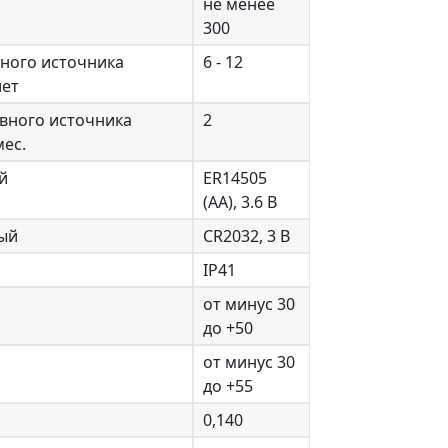
не менее
300
вного источника
6 - 12
лет
рвного источника
2
мес.
й
ER14505
(AA), 3.6 В
ый
CR2032, 3 В
IP41
от минус 30
до +50
от минус 30
до +55
0,140