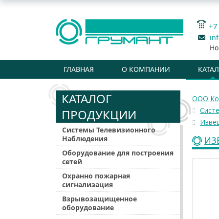
+7
in
Но
ГЛАВНАЯ
О КОМПАНИИ
КАТА
КАТАЛОГ
ООО Ко
Сист
ПРОДУКЦИИ
Изве
Системы Телевизионного
Наблюдения
ИЗ
Оборудование для построения
сетей
Охранно пожарная
сигнализация
Взрывозащищенное
оборудование