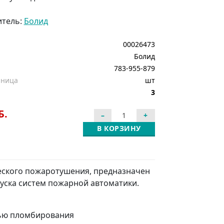
итель:
Болид
00026473
Болид
783-955-879
иница
шт
3
Б.
В КОРЗИНУ
еского пожаротушения, предназначен
уска систем пожарной автоматики.
тью пломбирования