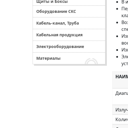
В 
Щиты и Боксы
Пе
Оборудование СКС
кл
Во
Кабель-канал, Труба
сп
Кабельная продукция
Из
во
Электрооборудование
Из
Эл
Материалы
ус
НАИМ
Диап
Излу
Коли