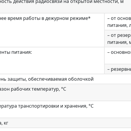
ость действия радиосвязи на открытой местности, м
нее время работы в дежурном режиме*
– от осно
питания, 
– от резе
питания, 
енты питания:
– основно
– резервн
ень защиты, обеспечиваемая оболочкой
зон рабочих температур, °C
ратура транспортировки и хранения, °C
, кг