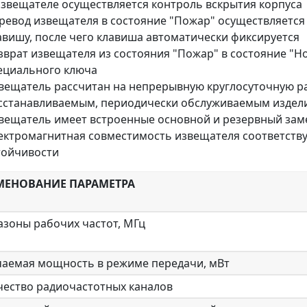
извещателе осуществляется контроль вскрытия корпуса
ревод извещателя в состояние "Пожар" осуществляется
авишу, после чего клавиша автоматически фиксируется
зврат извещателя из состояния "Пожар" в состояние "
ециального ключа
вещатель рассчитан на непрерывную круглосуточную ра
сстанавливаемым, периодически обслуживаемым издел
вещатель имеет встроенные основной и резервный зам
ектромагнитная совместимость извещателя соответству
тойчивости
ЕНОВАНИЕ ПАРАМЕТРА
азоны рабочих частот, МГц
чаемая мощность в режиме передачи, мВт
чество радиочастотных каналов