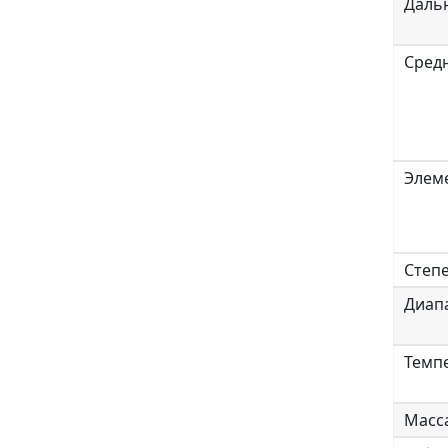
Дальн
Сред
Элем
Степ
Диапа
Темпе
Масса