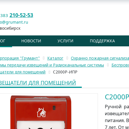
210-52-53
 383
fo@grumant.ru
восибирск
ЛОГ
НОВОСТИ
УСЛУГИ
ПОДДЕРЖКА
рпорация "Грумант"
Каталог
Охранно пожарная сигнализ
емы передачи извещений и Радиоканальные системы
Беспрово
щатели для помещений
С2000Р-ИПР
ВЕЩАТЕЛИ ДЛЯ ПОМЕЩЕНИЙ
С2000
Ручной р
извещател
питания. 
7 лет. От 