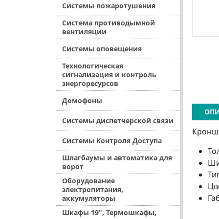
Системы пожаротушения
Система противодымной
вентиляции
Системы оповещения
Технологическая
сигнализация и контроль
энергоресурсов
Домофоны
ОПИ
Системы диспетчерской связи
Кроншт
Системы Контроля Доступа
То
Шлагбаумы и автоматика для
Ши
ворот
Ти
Оборудование
Цв
электропитания,
Га
аккумуляторы
Шкафы 19", Термошкафы,