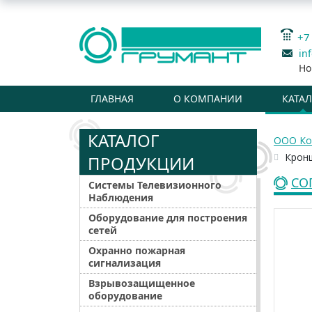
+7
in
Но
ГЛАВНАЯ
О КОМПАНИИ
КАТА
КАТАЛОГ
ООО Ко
Крон
ПРОДУКЦИИ
СО
Системы Телевизионного
Наблюдения
Оборудование для построения
сетей
Охранно пожарная
сигнализация
Взрывозащищенное
оборудование