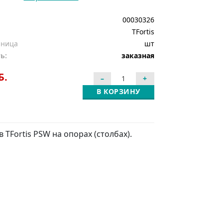
00030326
TFortis
иница
шт
ь:
заказная
Б.
В КОРЗИНУ
TFortis PSW на опорах (столбах).