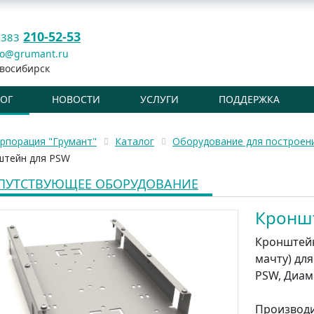
210-52-53
 383
fo@grumant.ru
восибирск
ЛОГ
НОВОСТИ
УСЛУГИ
ПОДДЕРЖКА
рпорация "Грумант"
Каталог
Оборудование для построен
штейн для PSW
ПУТСТВУЮЩЕЕ ОБОРУДОВАНИЕ
Кронш
Кронштейн
мачту) дл
PSW, Диаме
Производ