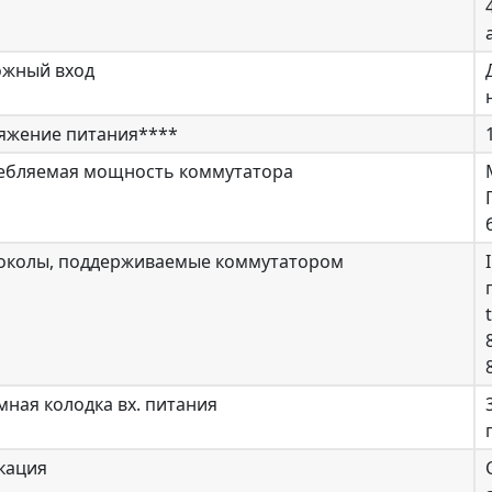
ожный вход
яжение питания****
ебляемая мощность коммутатора
околы, поддерживаемые коммутатором
ная колодка вх. питания
кация