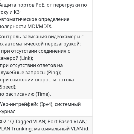
Защита портов PoE, от перегрузки по
току и КЗ;
Автоматическое определение
полярности MDI/MDIX.
Контроль зависания видеокамеры с
их автоматической перезагрузкой:
- при отсутствии соединения с
камерой (Link);
-при отсутствии ответов на
служебные запросы (Ping);
-при снижении скорости потока
(Speed);
по расписанию (Time).
Web-интрейфейс (Ipv4), системный
журнал
802.1Q Tagged VLAN; Port Based VLAN;
VLAN Trunking; максимальный VLAN id: