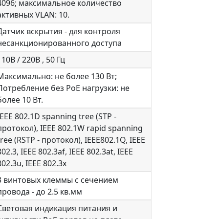
4096; максимальное количество
активных VLAN: 10.
Датчик вскрытия - для контроля
несанкционированного доступа
110В / 220В , 50 Гц
Максимально: не более 130 Вт;
Потребление без PoE нагрузки: не
более 10 Вт.
IEEE 802.1D spanning tree (STP -
протокол), IEEE 802.1W rapid spanning
tree (RSTP - протокол), IEEE802.1Q, IEEE
802.3, IEEE 802.3af, IEEE 802.3at, IEEE
802.3u, IEEE 802.3x
3 винтовых клеммы с сечением
провода - до 2.5 кв.мм
Световая индикация питания и