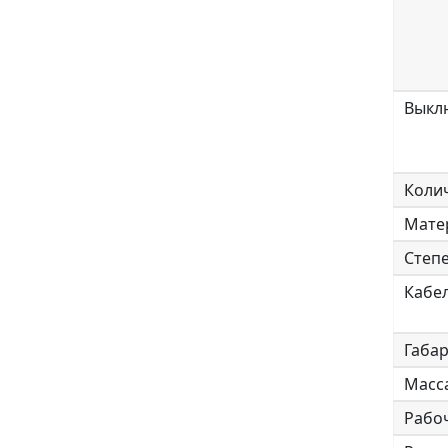
Выкл
Колич
Мате
Степе
Кабел
Габа
Масса
Рабоч