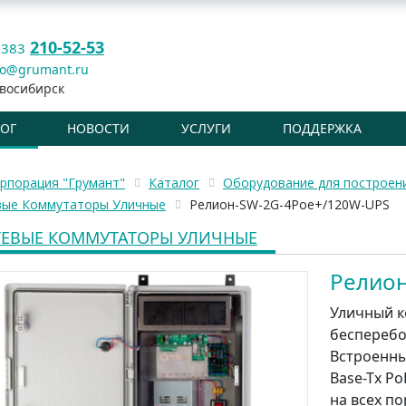
210-52-53
 383
fo@grumant.ru
восибирск
ЛОГ
НОВОСТИ
УСЛУГИ
ПОДДЕРЖКА
рпорация "Грумант"
Каталог
Оборудование для построен
вые Коммутаторы Уличные
Релион-SW-2G-4Poe+/120W-UPS
ТЕВЫЕ КОММУТАТОРЫ УЛИЧНЫЕ
Релион
Уличный к
бесперебой
Встроенны
Base-Tx Po
на всех по