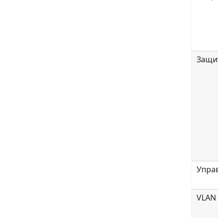
Защи
Упра
VLAN