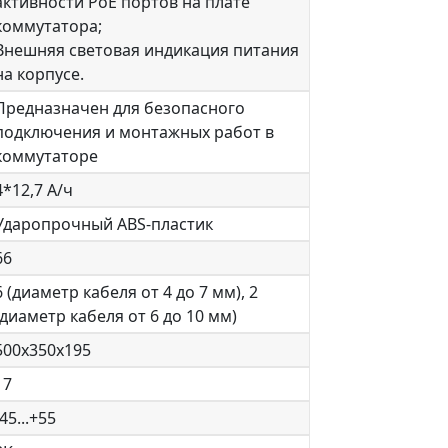
активности PoE портов на плате
коммутатора;
Внешняя световая индикация питания
на корпусе.
Предназначен для безопасного
подключения и монтажных работ в
коммутаторе
4*12,7 А/ч
Ударопрочный ABS-пластик
66
6 (диаметр кабеля от 4 до 7 мм), 2
(диаметр кабеля от 6 до 10 мм)
500х350х195
17
-45...+55