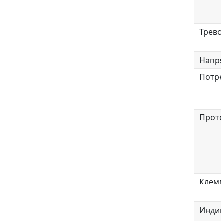
Трев
Напр
Потр
Прот
Клемм
Инди