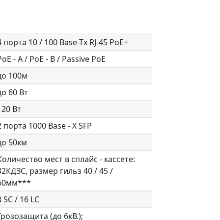
4 порта 10 / 100 Base-Tx RJ-45 PoE+
PoE - A / PoE - B / Passive PoE
до 100м
до 60 Вт
120 Вт
2 порта 1000 Base - X SFP
до 50км
Количество мест в сплайс - кассете:
32КДЗС, размер гильз 40 / 45 /
60мм***
8 SC / 16 LC
Грозозащита (до 6кВ.);