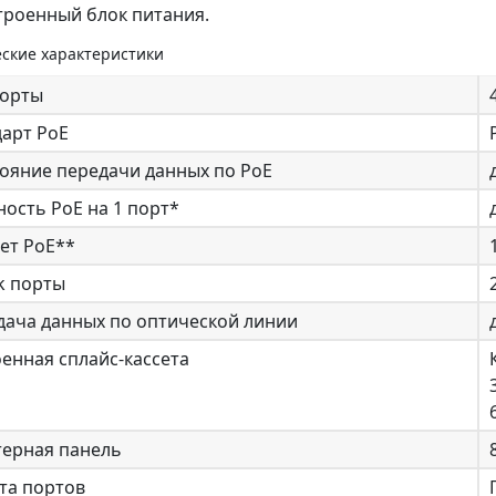
троенный блок питания.
ские характеристики
порты
дарт PoE
ояние передачи данных по PoE
ость PoE на 1 порт*
ет PoE**
k порты
дача данных по оптической линии
енная сплайс-кассета
терная панель
та портов