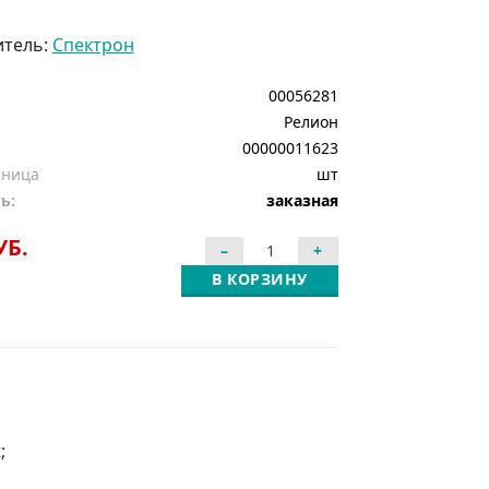
итель:
Спектрон
00056281
Релион
00000011623
иница
шт
ь:
заказная
УБ.
В КОРЗИНУ
;