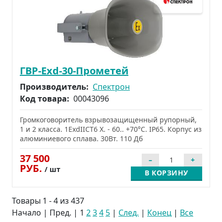
ГВР-Exd-30-Прометей
Производитель:
Спектрон
Код товара:
00043096
Громкоговоритель взрывозащищенный рупорный,
1 и 2 класса. 1ExdIICT6 X. - 60.. +70°C. IP65. Корпус из
алюминиевого сплава. 30Вт. 110 Дб
37 500
РУБ.
/ шт
В КОРЗИНУ
Товары 1 - 4 из 437
Начало | Пред. |
1
2
3
4
5
|
След.
|
Конец
|
Все