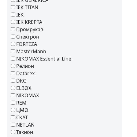
IEK GENERICA
IEK TITAN
IEK
IEK KREPTA
Промрукав
Спектрон
FORTEZA
MasterMann
NIKOMAX Essential Line
Релион
Datarex
DKC
ELBOX
NIKOMAX
REM
ЦМО
СКАТ
NETLAN
Тахион