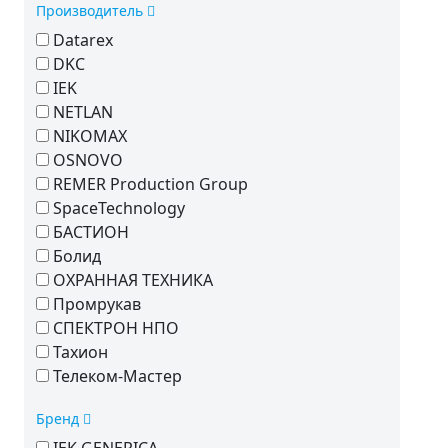
Производитель
Datarex
DKC
IEK
NETLAN
NIKOMAX
OSNOVO
REMER Production Group
SpaceTechnology
БАСТИОН
Болид
ОХРАННАЯ ТЕХНИКА
Промрукав
СПЕКТРОН НПО
Тахион
Телеком-Мастер
Бренд