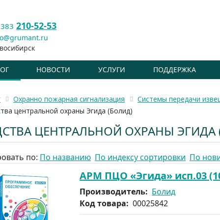
210-52-53
 383
fo@grumant.ru
восибирск
ЛОГ
НОВОСТИ
УСЛУГИ
ПОДДЕРЖКА
г
Охранно пожарная сигнализация
Системы передачи изве
тва центральной охраны Эгида (Болид)
ДСТВА ЦЕНТРАЛЬНОЙ ОХРАНЫ ЭГИДА 
овать по:
По названию
По индексу сортировки
По нов
АРМ ПЦО «Эгида» исп.03 (1
Производитель:
Болид
Код товара:
00025842