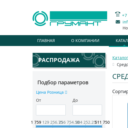
+7
in
Но
ГЛАВНАЯ
О КОМПАНИИ
КАТА
Катало
РАСПРОДАЖА
Средс
СРЕ
Подбор параметров
Сортир
Цена Розница
От
До
1 759
129 256.75
256 754.50
384 252.25
511 750