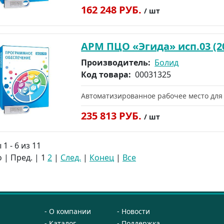
162 248 РУБ.
/ шт
АРМ ПЦО «Эгида» исп.03 (2
Производитель:
Болид
Код товара:
00031325
Автоматизированное рабочее место для
235 813 РУБ.
/ шт
1 - 6 из 11
 | Пред. |
1
2
|
След.
|
Конец
|
Все
О компании
Новости
Каталог
Поддержка