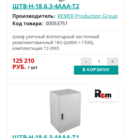
ШТВ-Н-18.6.3-4ААА-Т2
Производитель:
REMER Production Group
Код товара:
00053751
Шкаф уличный всепогодный настенный
укомплектованный 18U (Ш600 × Г300),
комплектация Т2-IP65
125 210
РУБ.
/ шт
В КОРЗИНУ
ШТВ-Н-18.6.3-4ААА-Т1