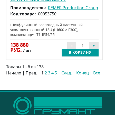
Производитель:
REMER Production Group
Код товара:
00053750
Шкаф уличный всепогодный настенный
укомплектованный 18U (Ш600 × Г300),
комплектация Т1-IP54/55
138 880
РУБ.
/ шт
В КОРЗИНУ
Товары 1 - 6 из 138
Начало | Пред. |
1
2
3
4
5
|
След.
|
Конец
|
Все