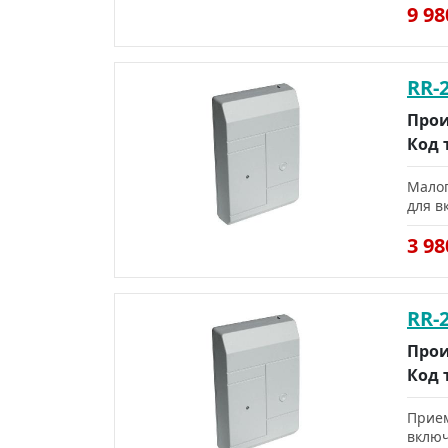
9 9
RR-
Прои
Код 
Малог
для в
3 9
RR-
Прои
Код 
Прием
включ