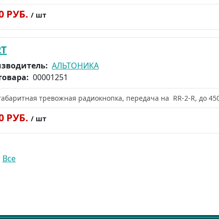
50 РУБ.
/ шт
2T
зводитель:
АЛЬТОНИКА
товара:
00001251
абаритная тревожная радиокнопка, передача на RR-2-R, до 450
30 РУБ.
/ шт
|
Все