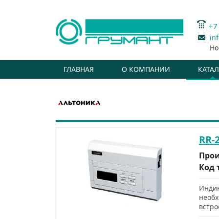
+7
in
Но
ГЛАВНАЯ
О КОМПАНИИ
КАТА
RR-
Прои
Код 
Индик
необх
встро