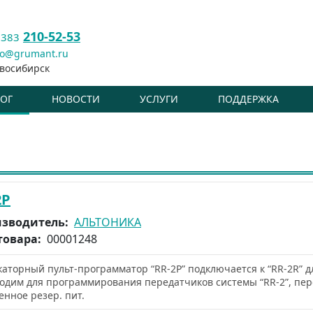
210-52-53
 383
fo@grumant.ru
восибирск
ЛОГ
НОВОСТИ
УСЛУГИ
ПОДДЕРЖКА
2P
зводитель:
АЛЬТОНИКА
товара:
00001248
аторный пульт-программатор “RR-2P” подключается к “RR-2R” 
одим для программирования передатчиков системы “RR-2”, пер
енное резер. пит.