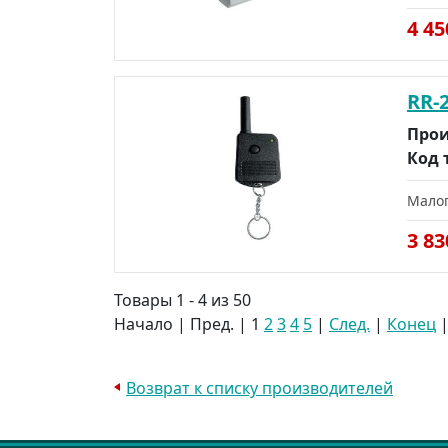
4 4
RR-
Прои
Код 
Малог
3 8
Товары 1 - 4 из 50
Начало | Пред. |
1
2
3
4
5
|
След.
|
Конец
Возврат к списку производителей