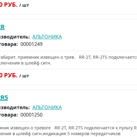
80 РУБ.
/ шт
2R
зводитель:
АЛЬТОНИКА
товара:
00001249
абарит. приемник извещен.о трев. RR-2T, RR-2TS подключается 
ключения в шлейф сигн.
80 РУБ.
/ шт
2R5
зводитель:
АЛЬТОНИКА
товара:
00001250
ник извещен.о тревоге RR-2T, RR-2TS подключается к пульту RR
ения в шлейф сигн.индикация 5 номеров передатчиков