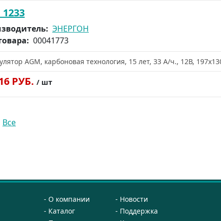
 1233
зводитель:
ЭНЕРГОН
товара:
00041773
улятор AGM, карбоновая технология, 15 лет, 33 А/ч., 12В, 197х130
116 РУБ.
/ шт
|
Все
О компании
Новости
Каталог
Поддержка