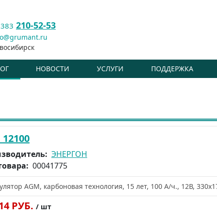
210-52-53
 383
fo@grumant.ru
восибирск
ЛОГ
НОВОСТИ
УСЛУГИ
ПОДДЕРЖКА
 12100
зводитель:
ЭНЕРГОН
товара:
00041775
улятор AGM, карбоновая технология, 15 лет, 100 А/ч., 12В, 330х1
814 РУБ.
/ шт