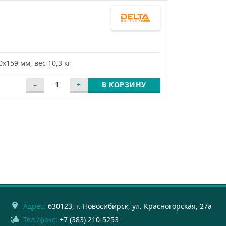
х159 мм, вес 10,3 кг
В КОРЗИНУ
Адрес:
630123
, г.
Новосибирск
,
ул. Красногорская, 27а
Тел./факс:
+7 (383) 210-5253