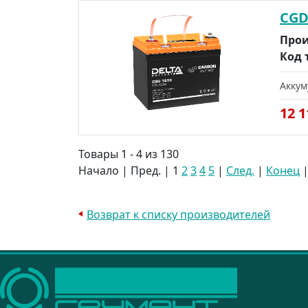
CGD
Прои
Код 
Аккум
12 
Товары 1 - 4 из 130
Начало | Пред. |
1
2
3
4
5
|
След.
|
Конец
Возврат к списку производителей