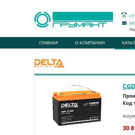
+7
in
Но
ГЛАВНАЯ
О КОМПАНИИ
КАТА
CGD
Прои
Код 
Аккум
30 