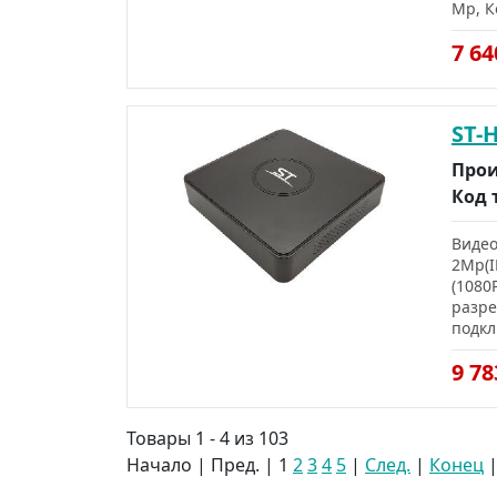
Mp, К
7 6
ST-
Прои
Код 
Видео
2Mp(I
(1080
разре
подкл
9 7
Товары 1 - 4 из 103
Начало | Пред. |
1
2
3
4
5
|
След.
|
Конец