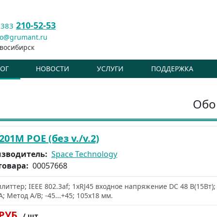
210-52-53
 383
fo@grumant.ru
восибирск
ЛОГ
НОВОСТИ
УСЛУГИ
ПОДДЕРЖКА
Обо
201M POE (без v./v.2)
зводитель:
Space Technology
товара:
00057668
плиттер; IEEE 802.3af; 1хRJ45 входное напряжение DC 48 В(15Вт
А; Метод A/B; -45...+45; 105x18 мм.
 РУБ.
/ шт