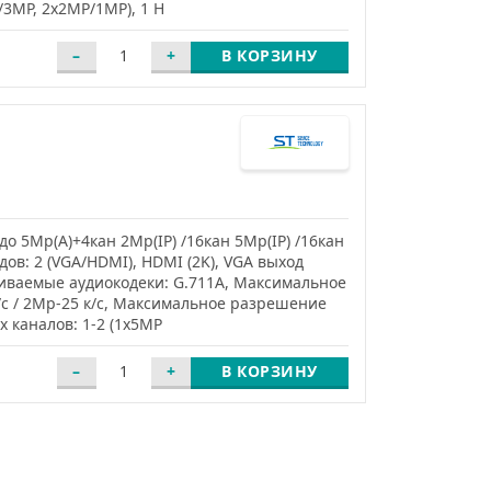
3MP, 2x2MP/1MP), 1 H
В КОРЗИНУ
о 5Mp(А)+4кан 2Mp(IP) /16кан 5Mp(IP) /16кан
дов: 2 (VGA/HDMI), HDMI (2K), VGA выход
живаемые аудиокодеки: G.711A, Максимальное
/с / 2Mp-25 к/с, Максимальное разрешение
 каналов: 1-2 (1x5MP
В КОРЗИНУ