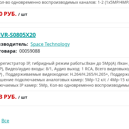
ол-во одновременно воспроизводимых каналов: 1-2 (1x5MP/4MP/
40 РУБ.
/ шт
HVR-S0805X20
зводитель:
Space Technology
товара:
00059088
регистратор IP, гибридный режим работы:8кан до 5Mp(A) /8кан д
P), Видео/аудио входы: 8/1, Аудио выход: 1 RCA, Всего видеовыхо
P) , Поддерживаемые видеокодеки: H.264/H.265/H.265+, Поддер
шение подключаемых аналоговых камер: 5Mp-12 к/с / 4Mp-15 к
ючаемых IP камер: 5Mp, Кол-во одновременно воспроизводимых
83 РУБ.
/ шт
|
Все