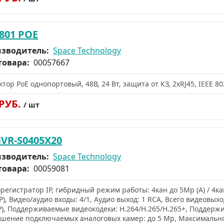
4801 POE
зводитель:
Space Technology
товара:
00057667
тор PoE однопортовый, 48В, 24 Вт, защита от КЗ, 2хRJ45, IEEE 802.
 РУБ.
/ шт
HVR-S0405X20
зводитель:
Space Technology
товара:
00059081
регистратор IP, гибридный режим работы: 4кан до 5Mp (A) / 4ка
P), Видео/аудио входы: 4/1, Аудио выход: 1 RCA, Всего видеовыхо
P), Поддерживаемые видеокодеки: H.264/H.265/H.265+, Поддерж
шение подключаемых аналоговых камер: до 5 Mp, Максимальн