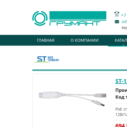
+7
in
Но
ГЛАВНАЯ
О КОМПАНИИ
КАТА
ST-1
Прои
Код 
PоE с
12В/1
694