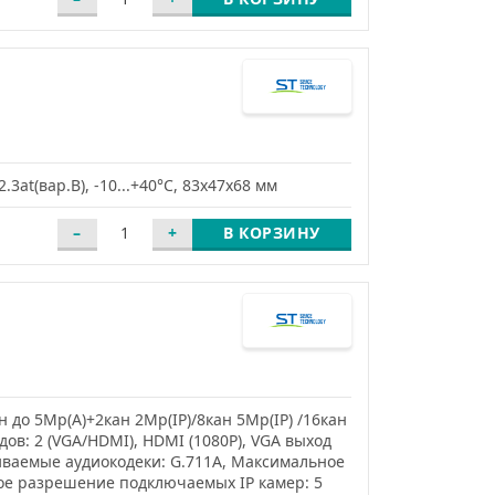
3at(вар.B), -10...+40°C, 83х47х68 мм
В КОРЗИНУ
н до 5Mp(А)+2кан 2Mp(IP)/8кан 5Mp(IP) /16кан
дов: 2 (VGA/HDMI), HDMI (1080P), VGA выход
иваемые аудиокодеки: G.711A, Максимальное
ое разрешение подключаемых IP камер: 5