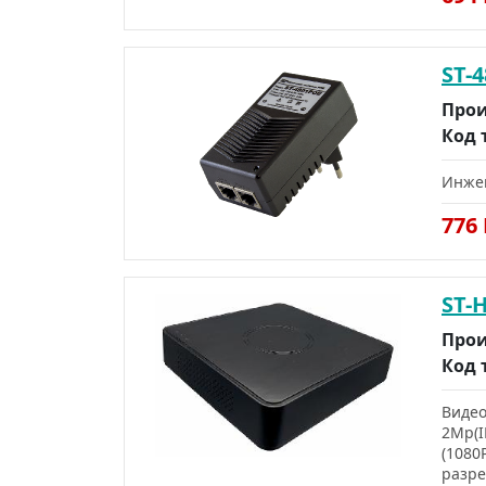
ST-
Прои
Код 
Инжек
776
ST-
Прои
Код 
Видео
2Mp(I
(1080
разре