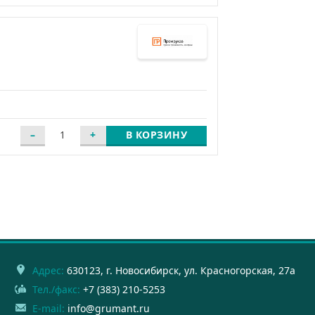
В КОРЗИНУ
Адрес:
630123
, г.
Новосибирск
,
ул. Красногорская, 27а
Тел./факс:
+7 (383) 210-5253
E-mail:
info@grumant.ru