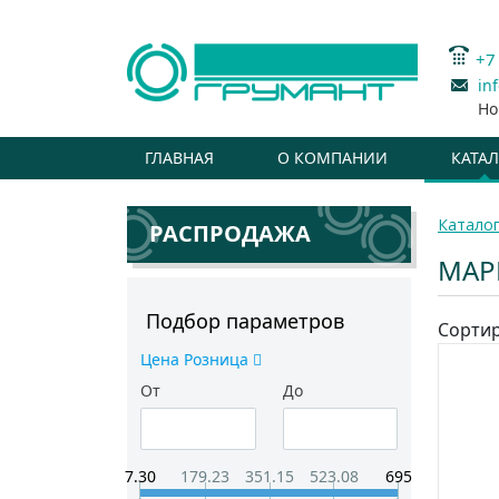
+7
in
Но
ГЛАВНАЯ
О КОМПАНИИ
КАТА
Катало
РАСПРОДАЖА
МАР
Подбор параметров
Сортир
Цена Розница
От
До
7.30
179.23
351.15
523.08
695