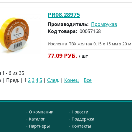
PR08.28975
Производитель:
Промрукав
Код товара:
00057168
Изолента ПВХ желтая 0,15 x 15 мм х 20 м
77.09 РУБ.
/ шт
1 - 6 из 35
 | Пред. |
1
2
3
4
5
|
След.
|
Конец
|
Все
О компании
Новости
Каталог
Поддержка
Партнеры
Контакты