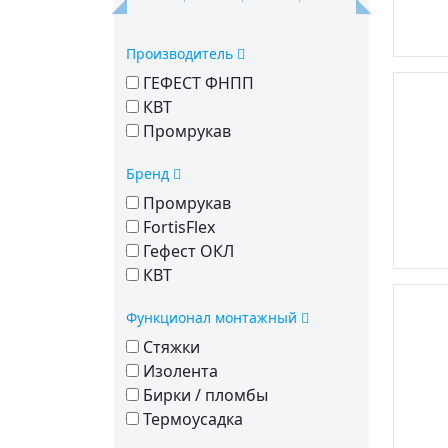
Производитель
ГЕФЕСТ ФНПП
КВТ
Промрукав
Бренд
Промрукав
FortisFlex
Гефест ОКЛ
КВТ
Функционал монтажный
Стяжки
Изолента
Бирки / пломбы
Термоусадка