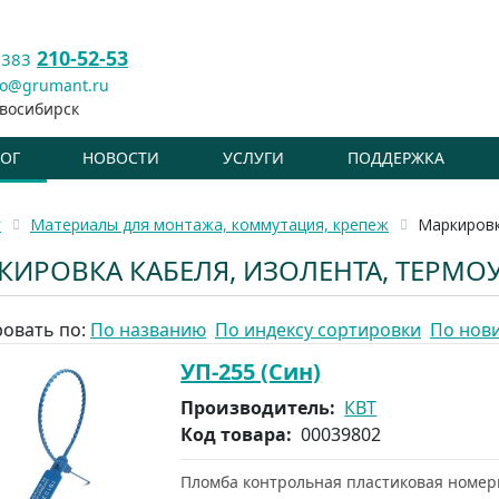
210-52-53
 383
fo@grumant.ru
восибирск
ЛОГ
НОВОСТИ
УСЛУГИ
ПОДДЕРЖКА
г
Материалы для монтажа, коммутация, крепеж
Маркировк
КИРОВКА КАБЕЛЯ, ИЗОЛЕНТА, ТЕРМО
овать по:
По названию
По индексу сортировки
По нов
УП-255 (Син)
Производитель:
КВТ
Код товара:
00039802
Пломба контрольная пластиковая номер