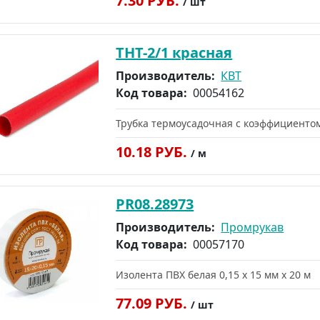
7.30 РУБ.
/ шт
ТНТ-2/1 красная
Производитель:
КВТ
Код товара:
00054162
Трубка термоусадочная с коэффициентом
10.18 РУБ.
/ м
PR08.28973
Производитель:
Промрукав
Код товара:
00057170
Изолента ПВХ белая 0,15 x 15 мм х 20 м
77.09 РУБ.
/ шт