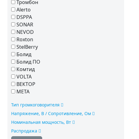
Тромбон
Alerto
DSPPA
SONAR
NEVOD
Roxton
StelBerry
Болид
Болид ПО
Комтид
VOLTA
ВЕКТОР
МЕТА
Тип громкоговорителя
Напряжение, В / Сопротивление, Ом
Номинальная мощность, Вт
Распродажа