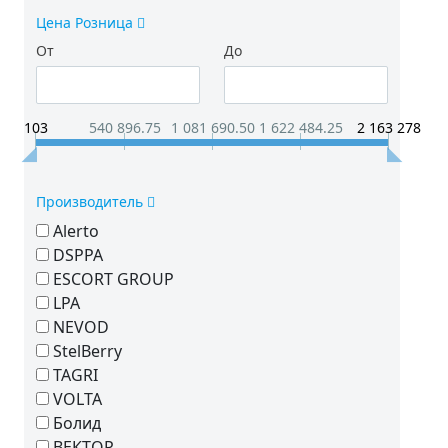
Цена Розница
От
До
103
540 896.75
1 081 690.50
1 622 484.25
2 163 278
Производитель
Alerto
DSPPA
ESCORT GROUP
LPA
NEVOD
StelBerry
TAGRI
VOLTA
Болид
ВЕКТОР