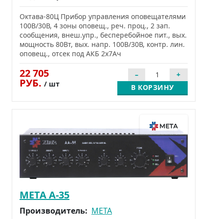
Октава-80Ц Прибор управления оповещателями
100В/30В, 4 зоны оповещ., реч. проц., 2 зап.
сообщения, внеш.упр., бесперебойное пит., вых.
мощность 80Вт, вых. напр. 100В/30В, контр. лин.
оповещ., отсек под АКБ 2х7Ач
22 705
РУБ.
/ шт
В КОРЗИНУ
МЕТА А-35
Производитель:
МЕТА