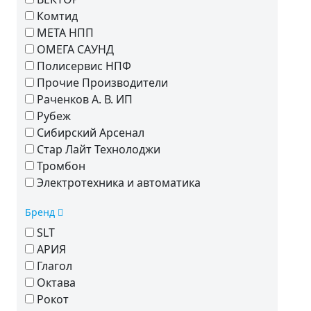
Комтид
МЕТА НПП
ОМЕГА САУНД
Полисервис НПФ
Прочие Производители
Раченков А. В. ИП
Рубеж
Сибирский Арсенал
Стар Лайт Технолоджи
Тромбон
Электротехника и автоматика
Бренд
SLT
АРИЯ
Глагол
Октава
Рокот